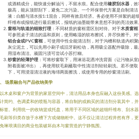
或酒精成分，能快速分解油污，不留水痕。配合使用
橡胶刮水器
，效
极高，能从顶部刮下，避免二次污染。一个环保替代方案是自制清洁
液：白醋与清水按1:1混合，同样有效且经济。务必使用不掉絮的超
纤维布或报纸进行最后擦拭，报纸的油墨能带来意想不到的亮洁效果
窗框与轨道的细致打理
：不同材质的窗框需区别对待。对于
木质窗框
可参照桌子清洁的温和原则，使用略湿的软布擦拭，并尽快擦干。对
铝合金或PVC窗框
，可使用中性全能清洁剂，对于沟槽和轨道内积聚
灰尘泥土，可以先用小刷子或旧牙刷松动，再用吸尘器配件吸除，最
用湿布清洁。顽固污渍可尝试小苏打糊。
纱窗的轻薄护理
：可将纱窗取下，用淋浴花洒冲洗背面（让污物从室
附着面被冲出），再使用软毛刷蘸取中性清洁剂轻轻刷洗。若不便取
下，可用浸湿清洁液的海绵两面擦洗，或使用专用的纱窗清洁刷。
、 场景融合与产品收纳美学
以木桌和窗户为背景的家居空间中，清洁用品本身也应融入这份美感。选
计简约、色调柔和的喷瓶与容器，将自制的或购买的清洁剂分装其中，并
标签。利用统一的收纳篮或托盘，将用于不同区域的超细纤维布、刮水器
毛刷等归类存放于水槽下方或储物柜中。这不仅让清洁过程井然有序，更
免琳琅满目的商业包装破坏由木与窗营造的宁静氛围。