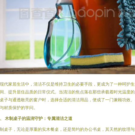
现代家居生活中，清洁不仅是维持卫生的必要手段，更成为了一种呵护生
间、提升居住品质的日常仪式。当清洁的焦点落在那些承载着时光温度的
桌子与通透敞亮的窗户时，选择合适的清洁用品，便成了一门兼顾功效、
与材质保护的学问。
、 木制桌子的温润守护：专属清洁之道
制桌子，无论是厚重的实木餐桌，还是简约的办公书桌，其天然的纹理与