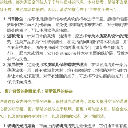
的触感，都为家居空间注入了宁静与质朴的气息。木材娇贵，清洁不当极
致干裂、失色或涂层损伤。因此，清洁的核心在于“养护优于去污”。
日常除尘
：推荐使用超细纤维布或柔软的棉布进行干擦。超细纤维能
效吸附灰尘而不刮伤表面，避免使用粗糙的抹布或纸巾。对于雕刻或
隙处的积尘，可以使用软毛刷辅助。
温和清洁
：针对日常的茶渍、油渍等，应选择
专为木质家具设计的清
剂
。这类产品多为中性或弱酸性，在去污的同时能保留木材油脂，并
含有养护成分。切勿使用碱性过强的通用清洁剂（如某些全能清洁
剂）、肥皂水或酒精，它们会 stripping 掉木材表面的保护层，导致
材干枯失色。
深层养护
：定期使用
木质家具保养蜡或护理油
。在彻底清洁并干燥后
薄薄涂抹一层，能有效滋养木材，填补细微裂纹，增强防潮抗污能力
并让木纹光泽重现。对于有漆面的桌子，可选择不含硅酮的抛光剂，
保持漆面清透。
、 窗户背景的剔透追求：清晰视界的秘诀
户是连接室内外光与景的画框，保持其光洁透亮，能极大提升空间的通透
心情的明朗度。窗户清洁的挑战在于玻璃、窗框（可能是木质、铝合金或
VC）以及纱窗的多材质组合，以及顽固的水渍、灰尘和雨渍。
玻璃的光洁如新
：市面上的
玻璃清洁剂
是最佳选择，它们通常含有氨