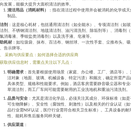
向发展，能极大提升大面积清洁的效率。
清洁用品（消耗材料）
：指在清洁过程中使用并会被消耗的化学或天
制品。
洁剂
：这是核心耗材，包括通用清洁剂（如全能水）、专项清洁剂（如玻
洁剂、不锈钢清洁剂、地毯清洁剂、油污清洗剂、除垢剂等）、消毒剂（
氯消毒液、季铵盐类消毒剂）以及洗手液、皂液等。
助耗材
：如垃圾袋、抹布、百洁布、钢丝球、一次性手套、尘推布头、吸
、告示牌等。
、 采购与供应要点：如何选择合适的供应商
获取供应信息时，需重点关注以下几点：
明确需求
：首先要根据使用场景（家庭、办公楼、工厂、酒店等）、
洁对象（地面、玻璃、机械设备、特定污渍）和频次，确定所需产品
具体类型、规格和性能要求。例如，酒店客房需要静音吸尘器和专业
草清洁剂，而工厂车间可能需要耐用的工业洗地机和重油污清洗剂。
品质与安全
：尤其是清洁化学品，必须关注其成分、环保标准（如是
可生物降解）、安全性（腐蚀性、刺激性）以及相关的行业认证（如
品行业需NSF认证，医疗行业需符合相关卫生标准）。工具设备的耐
性、能耗和售后服务同样关键。
供应渠道
：