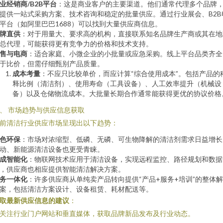
业经销商/B2B平台
：这是商业客户的主要渠道。他们通常代理多个品牌
提供一站式采购方案、技术咨询和稳定的批量供应。通过行业展会、B2B
平台（如阿里巴巴1688）可以找到大量供应商信息。
牌直供
：对于用量大、要求高的机构，直接联系知名品牌生产商或其在地
总代理，可能获得更有竞争力的价格和技术支持。
售与电商
：适合家庭、小微企业的小批量或应急采购。线上平台品类齐全
于比价，但需仔细甄别产品质量。
成本考量
：不应只比较单价，而应计算“综合使用成本”。包括产品的
释比例（清洁剂）、使用寿命（工具设备）、人工效率提升（机械设
备）以及仓储物流成本。大批量长期合作通常能获得更优的协议价格
、 市场趋势与供应信息获取
前清洁行业供应市场呈现出以下趋势：
色环保
：市场对浓缩型、低磷、无磷、可生物降解的清洁剂需求日益增长
动、新能源清洁设备也更受青睐。
成智能化
：物联网技术应用于清洁设备，实现远程监控、路径规划和数据
，供应商也相应提供智能清洁解决方案。
务一体化
：许多供应商从单纯卖产品转向提供“产品+服务+培训”的整体
案，包括清洁方案设计、设备租赁、耗材配送等。
取最新供应信息的建议
：
. 关注行业门户网站和垂直媒体，获取品牌新品发布及行业动态。