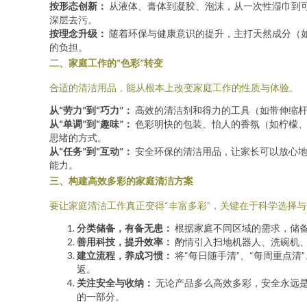
按形态创新：
从液体、膏体到凝胶、泡沫，从一次性湿巾到
深层去污。
按理念升级：
随着环保与健康意识的提升，主打天然成分（
的负担。
二、家庭工作的“色彩”转变
合适的清洁用品，能从根本上改变家庭工作的性质与体验。
从“劳力”到“巧力”：
高效的清洁剂和得力的工具（如带伸缩杆
从“单调”到“趣味”：
色彩明快的包装、怡人的香氛（如柠檬、
思绪的方式。
从“任务”到“互动”：
安全环保的清洁用品，让家长可以放心地
能力。
三、构建高效多彩的家庭清洁方案
要让家庭清洁工作真正变得“丰富多彩”，关键在于科学选择
分类储备，有备无患：
根据家庭不同区域的需求，储备
善用科技，提升效率：
酌情引入扫地机器人、洗碗机
建立流程，养成习惯：
将“每日随手清”、“每周重点
返。
关注安全与收纳：
无论产品多么高效多彩，安全永远
的一部分。