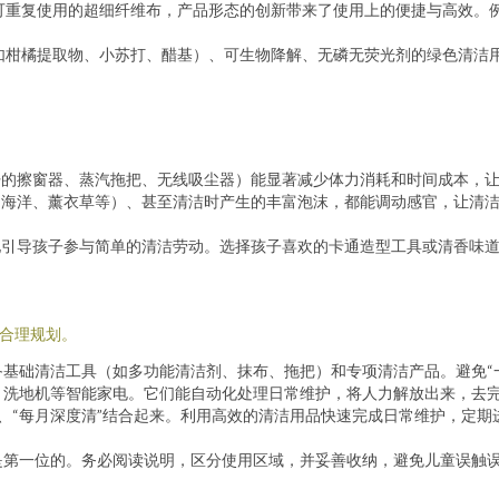
可重复使用的超细纤维布，产品形态的创新带来了使用上的便捷与高效。
如柑橘提取物、小苏打、醋基）、可生物降解、无磷无荧光剂的绿色清洁
的擦窗器、蒸汽拖把、无线吸尘器）能显著减少体力消耗和时间成本，
海洋、薰衣草等）、甚至清洁时产生的丰富泡沫，都能调动感官，让清洁
引导孩子参与简单的清洁劳动。选择孩子喜欢的卡通造型工具或清香味道
与合理规划。
基础清洁工具（如多功能清洁剂、抹布、拖把）和专项清洁产品。避免“
、洗地机等智能家电。它们能自动化处理日常维护，将人力解放出来，去
清”、“每月深度清”结合起来。利用高效的清洁用品快速完成日常维护，定
是第一位的。务必阅读说明，区分使用区域，并妥善收纳，避免儿童误触